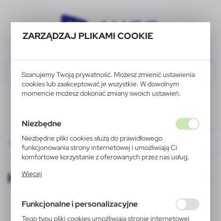
ZARZĄDZAJ PLIKAMI COOKIE
Szanujemy Twoją prywatność. Możesz zmienić ustawienia
cookies lub zaakceptować je wszystkie. W dowolnym
momencie możesz dokonać zmiany swoich ustawień.
Niezbędne
Niezbędne pliki cookies służą do prawidłowego
KATALOGI ONLINE
funkcjonowania strony internetowej i umożliwiają Ci
komfortowe korzystanie z oferowanych przez nas usług.
Pliki cookies odpowiadają na podejmowane przez Ciebie
KATALOGI ONLINE
Więcej
działania w celu m.in. dostosowania Twoich ustawień
preferencji prywatności, logowania czy wypełniania
formularzy. Dzięki plikom cookies strona, z której
Funkcjonalne i personalizacyjne
korzystasz, może działać bez zakłóceń.
Tego typu pliki cookies umożliwiają stronie internetowej