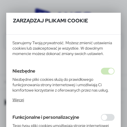
ZARZĄDZAJ PLIKAMI COOKIE
Szanujemy Twoją prywatność. Możesz zmienić ustawienia
cookies lub zaakceptować je wszystkie. W dowolnym
momencie możesz dokonać zmiany swoich ustawień.
Niezbędne
Niezbędne pliki cookies służą do prawidłowego
KATALOGI ONLINE
funkcjonowania strony internetowej i umożliwiają Ci
komfortowe korzystanie z oferowanych przez nas usług.
Pliki cookies odpowiadają na podejmowane przez Ciebie
KATALOGI ONLINE
Więcej
działania w celu m.in. dostosowania Twoich ustawień
preferencji prywatności, logowania czy wypełniania
formularzy. Dzięki plikom cookies strona, z której
Funkcjonalne i personalizacyjne
korzystasz, może działać bez zakłóceń.
Tego typu pliki cookies umożliwiają stronie internetowej