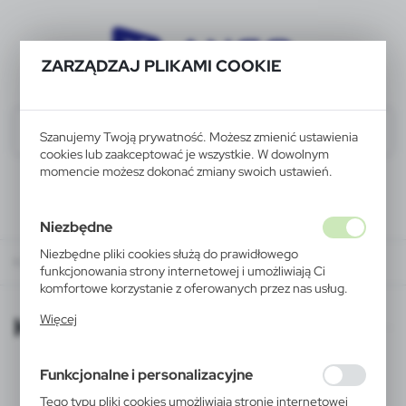
ZARZĄDZAJ PLIKAMI COOKIE
Szanujemy Twoją prywatność. Możesz zmienić ustawienia
cookies lub zaakceptować je wszystkie. W dowolnym
momencie możesz dokonać zmiany swoich ustawień.
Niezbędne
Niezbędne pliki cookies służą do prawidłowego
KATALOGI ONLINE
funkcjonowania strony internetowej i umożliwiają Ci
komfortowe korzystanie z oferowanych przez nas usług.
Pliki cookies odpowiadają na podejmowane przez Ciebie
KATALOGI ONLINE
Więcej
działania w celu m.in. dostosowania Twoich ustawień
preferencji prywatności, logowania czy wypełniania
formularzy. Dzięki plikom cookies strona, z której
Funkcjonalne i personalizacyjne
korzystasz, może działać bez zakłóceń.
Tego typu pliki cookies umożliwiają stronie internetowej