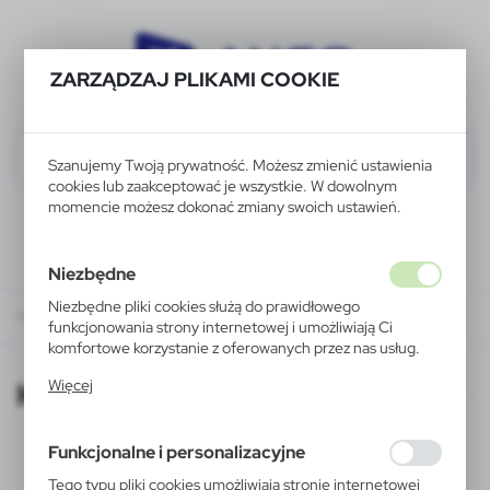
ZARZĄDZAJ PLIKAMI COOKIE
Szanujemy Twoją prywatność. Możesz zmienić ustawienia
cookies lub zaakceptować je wszystkie. W dowolnym
momencie możesz dokonać zmiany swoich ustawień.
Niezbędne
Niezbędne pliki cookies służą do prawidłowego
KATALOGI ONLINE
funkcjonowania strony internetowej i umożliwiają Ci
komfortowe korzystanie z oferowanych przez nas usług.
Pliki cookies odpowiadają na podejmowane przez Ciebie
KATALOGI ONLINE
Więcej
działania w celu m.in. dostosowania Twoich ustawień
preferencji prywatności, logowania czy wypełniania
formularzy. Dzięki plikom cookies strona, z której
Funkcjonalne i personalizacyjne
korzystasz, może działać bez zakłóceń.
Tego typu pliki cookies umożliwiają stronie internetowej