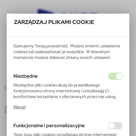
ZARZĄDZAJ PLIKAMI COOKIE
Szanujemy Twoją prywatność. Możesz zmienić ustawienia
cookies lub zaakceptować je wszystkie. W dowolnym
momencie możesz dokonać zmiany swoich ustawień.
Niezbędne
Niezbędne pliki cookies służą do prawidłowego
WARTO WIEDZIEĆ
321
funkcjonowania strony internetowej i umożliwiają Ci
komfortowe korzystanie z oferowanych przez nas usług.
Pliki cookies odpowiadają na podejmowane przez Ciebie
321
Więcej
działania w celu m.in. dostosowania Twoich ustawień
preferencji prywatności, logowania czy wypełniania
formularzy. Dzięki plikom cookies strona, z której
Funkcjonalne i personalizacyjne
korzystasz, może działać bez zakłóceń.
Tego typu pliki cookies umożliwiają stronie internetowej