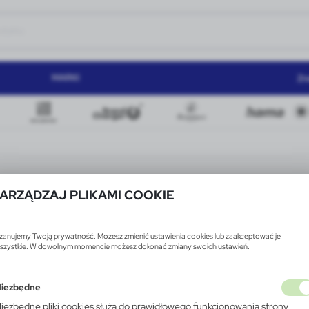
MARKI
Zn
ARZĄDZAJ PLIKAMI COOKIE
zanujemy Twoją prywatność. Możesz zmienić ustawienia cookies lub zaakceptować je
szystkie. W dowolnym momencie możesz dokonać zmiany swoich ustawień.
iezbędne
iezbędne pliki cookies służą do prawidłowego funkcjonowania strony