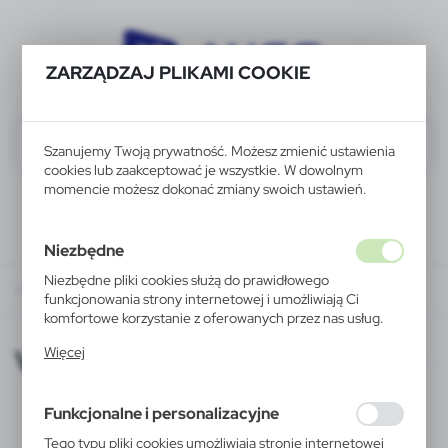
ZARZĄDZAJ PLIKAMI COOKIE
Szanujemy Twoją prywatność. Możesz zmienić ustawienia
cookies lub zaakceptować je wszystkie. W dowolnym
momencie możesz dokonać zmiany swoich ustawień.
Niezbędne
Niezbędne pliki cookies służą do prawidłowego
VOYAGER 2015-09-16
funkcjonowania strony internetowej i umożliwiają Ci
komfortowe korzystanie z oferowanych przez nas usług.
Pliki cookies odpowiadają na podejmowane przez Ciebie
VOYAGER 2015-09-16
Więcej
działania w celu m.in. dostosowania Twoich ustawień
preferencji prywatności, logowania czy wypełniania
formularzy. Dzięki plikom cookies strona, z której
Funkcjonalne i personalizacyjne
korzystasz, może działać bez zakłóceń.
Tego typu pliki cookies umożliwiają stronie internetowej